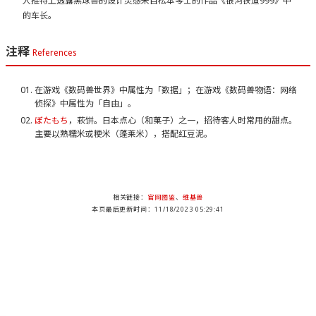
人推特上透露黑球兽的设计灵感来自松本零士的作品《银河铁道999》中
的车长。
注释
References
在游戏《数码兽世界》中属性为「数据」；在游戏《数码兽物语：网络
侦探》中属性为「自由」。
ぼたもち
，萩饼。日本点心（和菓子）之一，招待客人时常用的甜点。
主要以熟糯米或粳米（蓬莱米），搭配红豆泥。
相关链接：
官网图鉴
、
维基兽
本页最后更新时间：11/18/2023 05:29:41