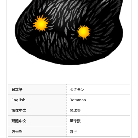
日本語
ボタモン
English
Botamon
简体中文
黑球兽
繁體中文
黑球獸
한국어
깜몬