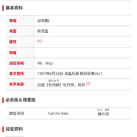
基本资料
等级
幼年期Ⅰ
类型
软泥型
[1]
属性
所属
适应领域
VB、Nsp
首次登场
1997年6月26日 液晶玩具 数码怪兽Ver.1
ぼたもち
[2]
名字来源
日语【
牡丹餅
】牡丹饼，萩饼
必杀技＆得意技
さん
あわ
酸性泡泡
San no Awa
酸
の
泡
设定资料