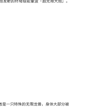
炮发射的终弩级能量波「超无限大炮」。
，后者是一只特殊的无限龙兽，身体大部分被