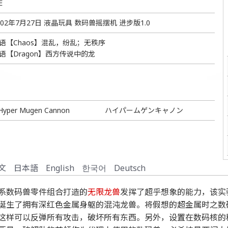
E
002年7月27日 液晶玩具 数码兽摇摆机 进步版1.0
语【Chaos】混乱，纷乱；无秩序
语【Dragon】西方传说中的龙
Hyper Mugen Cannon
ハイパームゲンキャノン
文
日本語
English
한국어
Deutsch
系数码兽零件组合打造的
无限龙兽
发挥了超乎想象的能力，该实
诞生了拥有深红色金属身躯的混沌龙兽。将假想的超金属时之数
这样可以反弹所有攻击，破坏所有东西。另外，设置在数码核的