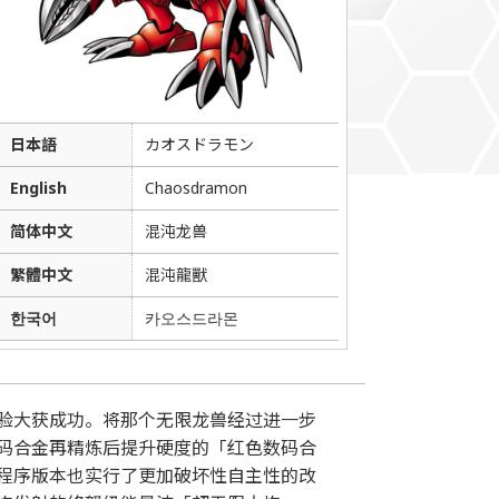
日本語
カオスドラモン
English
Chaosdramon
简体中文
混沌龙兽
繁體中文
混沌龍獸
한국어
카오스드라몬
验大获成功。将那个无限龙兽经过进一步
码合金再精炼后提升硬度的「红色数码合
程序版本也实行了更加破坏性自主性的改