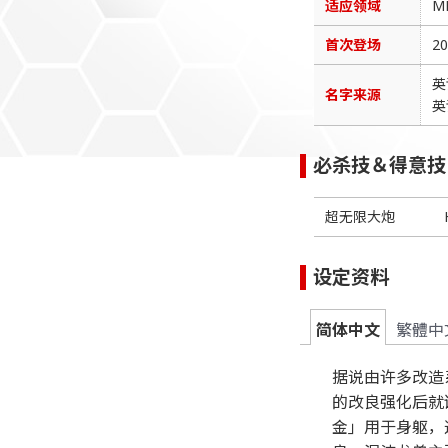
适应领域
M
首次登场
2
英
名字来源
英
必杀技＆得意技
超无限大炮
设定资料
简体中文
繁體中
据说由许多改造
的改良强化后就
金」用于身躯，