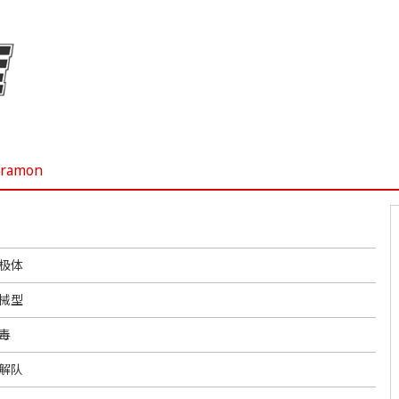
dramon
极体
械型
毒
解队