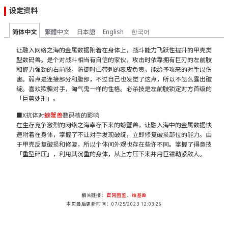
设定资料
简体中文
繁體中文
日本語
English
한국어
让融入网络之海的金属数据附着在身体上，战斗能力飞跃性提升的甲壳类
型数码兽。是个对战斗相当有自信的家伙，攻击时依靠拥有巨刃的左前肢
和握力强劲的右前肢，防御时由带刺的表皮负责，能给予攻来的对手以伤
害。弱点是连接部分和腹部，不过自己也发觉了这点，所以不怎么露出破
绽。喜欢欺骗对手，淘气鬼一样的性格。必杀技是左前肢锁定对方首级的
「巨剪处刑」。
■X抗体对
螃蟹兽
数码核的影响
在生存竞争激烈的网络之海幸存下来的螃蟹兽，让融入海中的金属数据快
速附着在身体，掌握了不让对手发现破绽，立即修复破损部位的能力。由
于甲壳反复破损和修复，所以个体间外观也存在些许不同。掌握了得意技
「重型碎压」，利用其沉重的身体，从上方压下来并用巨钳勒紧敌人。
相关链接：
官网图鉴
、
维基兽
本页最后更新时间：07/25/2023 12:03:26