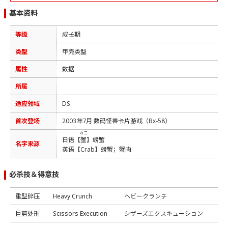
基本资料
等级
成长期
类型
甲壳类型
属性
数据
所属
适应领域
DS
首次登场
2003年7月 数码怪兽卡片游戏（Bx-58）
カニ
日语【
蟹
】螃蟹
名字来源
英语【Crab】螃蟹；蟹肉
必杀技＆得意技
重型碎压
Heavy Crunch
ヘビークランチ
巨剪处刑
Scissors Execution
シザーズエクスキューション