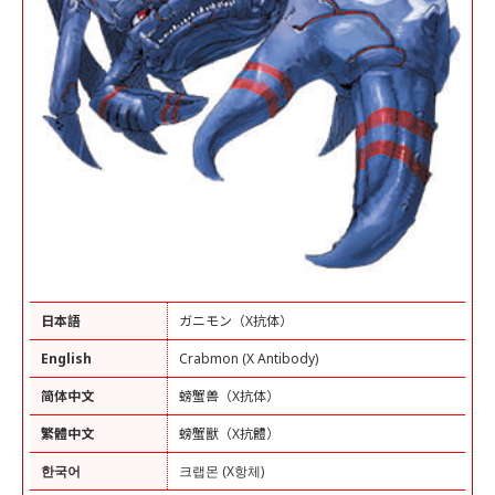
日本語
ガニモン（X抗体）
English
Crabmon (X Antibody)
简体中文
螃蟹兽（X抗体）
繁體中文
螃蟹獸（X抗體）
한국어
크랩몬 (X항체)