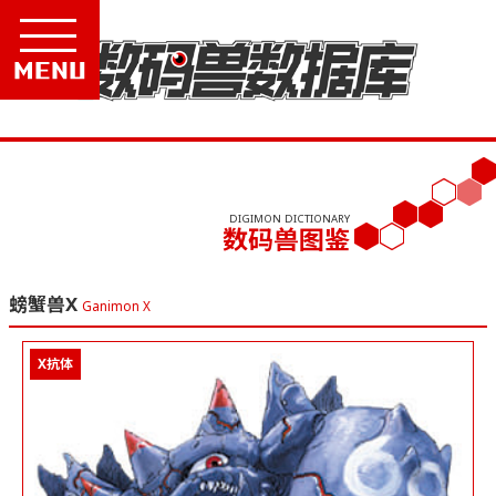
Menu
DIGIMON DICTIONARY
数码兽图鉴
螃蟹兽X
Ganimon X
X抗体