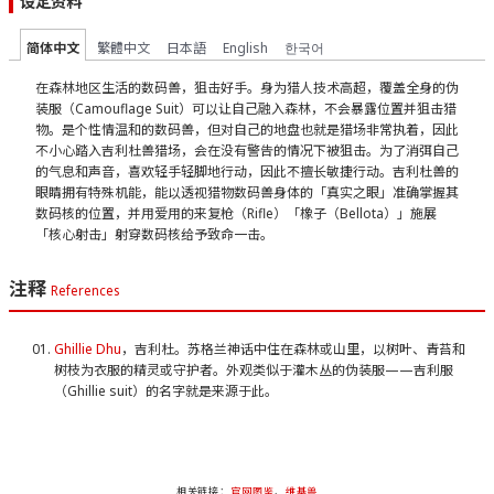
设定资料
简体中文
繁體中文
日本語
English
한국어
在森林地区生活的数码兽，狙击好手。身为猎人技术高超，覆盖全身的伪
装服（Camouflage Suit）可以让自己融入森林，不会暴露位置并狙击猎
物。是个性情温和的数码兽，但对自己的地盘也就是猎场非常执着，因此
不小心踏入吉利杜兽猎场，会在没有警告的情况下被狙击。为了消弭自己
的气息和声音，喜欢轻手轻脚地行动，因此不擅长敏捷行动。吉利杜兽的
眼睛拥有特殊机能，能以透视猎物数码兽身体的「真实之眼」准确掌握其
数码核的位置，并用爱用的来复枪（Rifle）「橡子（Bellota）」施展
「核心射击」射穿数码核给予致命一击。
注释
References
Ghillie Dhu
，吉利杜。苏格兰神话中住在森林或山里，以树叶、青苔和
树枝为衣服的精灵或守护者。外观类似于灌木丛的伪装服——吉利服
（Ghillie suit）的名字就是来源于此。
相关链接：
官网图鉴
、
维基兽