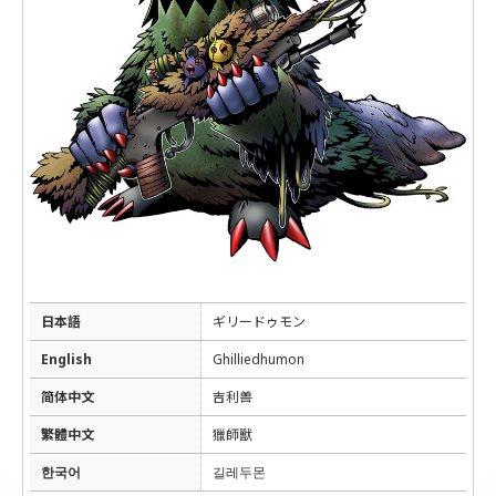
日本語
ギリードゥモン
English
Ghilliedhumon
简体中文
吉利兽
繁體中文
獵師獸
한국어
길레두몬