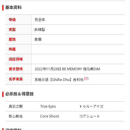
基本资料
等级
完全体
类型
妖精型
属性
数据
所属
适应领域
首次登场
2022年11月26日 BE MEMORY 伽马兽DiM
[1]
名字来源
苏格兰语【Ghillie Dhu】吉利杜
必杀技＆得意技
真实之眼
True Eyes
トゥルーアイズ
核心射击
Core Shoot
コアシュート