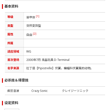
基本资料
[1]
等级
装甲体
类型
突然变异型
[2]
属性
自由
所属
适应领域
WG
首次登场
2000年7月 液晶玩具 D-Terminal
名字来源
拉丁语【Pipistrelle】伏翼，蝙蝠科伏翼属的动物。
必杀技＆得意技
疯狂音波
Crazy Sonic
クレイジーソニック
设定资料