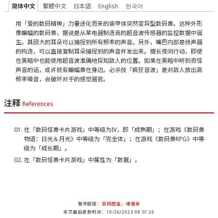
简体中文
繁體中文
日本語
English
한국어
用「爱的数码精神」力量进化而来的装甲体突然变异型数码兽。这种外形
像蝙蝠的数码兽，据说是从某电器制造商的超音波传感器的监控数据中诞
生。其硕大的耳朵可以捕捉到所有频率的声音。另外，嘴巴内部是扬声器
的构造，可以直接复制耳朵捕捉到的声音并发出来。擅长夜间行动，即使
在黑暗中也能使用超音波准确地探知敌人的位置。如果在黑暗中听到奇怪
声音的话，或许就有蝙蝠兽在身边。必杀技「疯狂音波」是对敌人放出高
频率噪音，会破坏对手的感觉器官。
注释
References
在「数码怪兽卡片游戏」中等级为IV，即「成熟期」；在游戏《数码兽
物语：日光＆月光》中等级为「完全体」；在游戏《数码兽RPG》中等
级为「成长期」。
在「数码怪兽卡片游戏」中属性为「数据」。
相关链接：
官网图鉴
、
维基兽
本页最后更新时间：10/26/2023 08:51:26