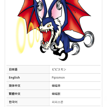
日本語
ピピスモン
English
Pipismon
简体中文
蝙蝠兽
繁體中文
蝙蝠獸
한국어
피피스몬