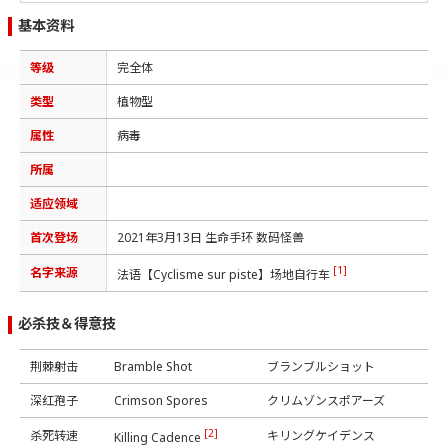
基本资料
等级
完全体
类型
植物型
属性
病毒
所属
适应领域
首次登场
2021年3月13日 生命手环 数码怪兽
[1]
名字来源
法语【Cyclisme sur piste】场地自行车
必杀技＆得意技
荆棘射击
Bramble Shot
ブランブルショット
深红孢子
Crimson Spores
クリムゾンスポアーズ
[2]
杀死转速
キリングケイデンス
Killing Cadence