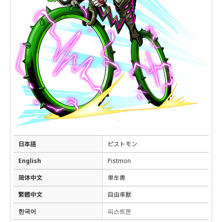
日本語
ピストモン
English
Pistmon
简体中文
单车兽
繁體中文
自由車獸
한국어
피스트몬