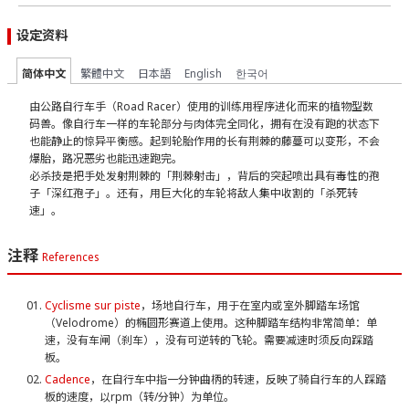
设定资料
简体中文
繁體中文
日本語
English
한국어
由公路自行车手（Road Racer）使用的训练用程序进化而来的植物型数
码兽。像自行车一样的车轮部分与肉体完全同化，拥有在没有跑的状态下
也能静止的惊异平衡感。起到轮胎作用的长有荆棘的藤蔓可以变形，不会
爆胎，路况恶劣也能迅速跑完。
必杀技是把手处发射荆棘的「荆棘射击」，背后的突起喷出具有毒性的孢
子「深红孢子」。还有，用巨大化的车轮将敌人集中收割的「杀死转
速」。
注释
References
Cyclisme sur piste
，场地自行车，用于在室内或室外脚踏车场馆
（Velodrome）的椭圆形赛道上使用。这种脚踏车结构非常简单：单
速，没有车闸（刹车），没有可逆转的飞轮。需要减速时须反向踩踏
板。
Cadence
，在自行车中指一分钟曲柄的转速，反映了骑自行车的人踩踏
板的速度，以rpm（转/分钟）为单位。