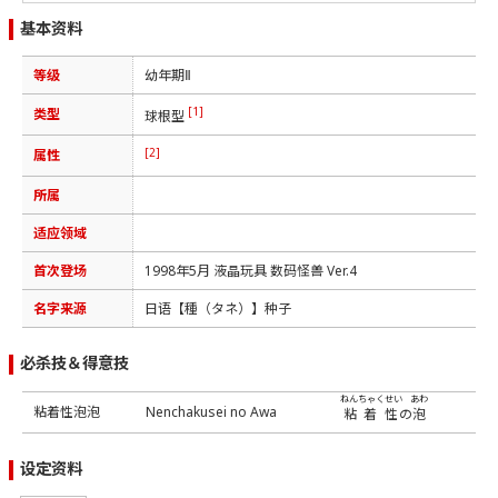
基本资料
等级
幼年期Ⅱ
[1]
类型
球根型
[2]
属性
所属
适应领域
首次登场
1998年5月 液晶玩具 数码怪兽 Ver.4
名字来源
日语【種（タネ）】种子
必杀技＆得意技
ねんちゃくせい
あわ
粘着性泡泡
Nenchakusei no Awa
粘着性
の
泡
设定资料