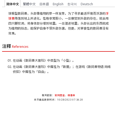
简体中文
繁體中文
日本語
English
한국어
Deutsch
球根型数码兽，头部像植物的芽一样发芽。为了寻求最适环境而浮游的
浮
球兽
降落到地上并进化。性格非常胆小，一旦察觉到外敌的存在，就会用
四只脚挖洞，将身体部分埋到地里。一旦潜进地里，头部长出的东西就成
为植物的拟态，能保护自身不受外敌伤害。但是，对草食性的数码兽没有
效果。
注释
References
在动画《数码兽大冒险》中类型为「小型」。
在动画《数码兽大冒险》中属性为「数据」；在游戏《数码兽物语 网络
侦探》中属性为「自由」。
相关链接：
官网图鉴
、
维基兽
本页最后更新时间：10/28/2023 07:34:28