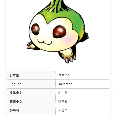
日本語
タネモン
English
Tanemon
简体中文
种子兽
繁體中文
種子獸
한국어
시드몬