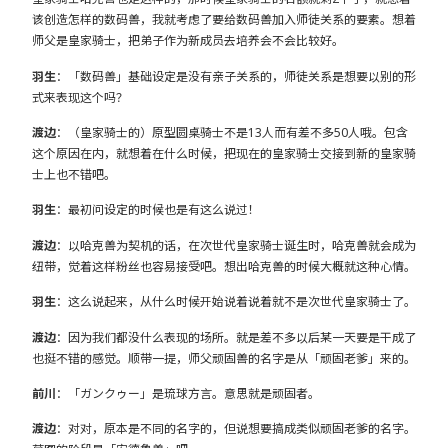
该创造怎样的数码兽，我就考虑了要给数码兽加入师徒关系的要素。想着
师父是皇家骑士，把弟子作为新成员去培养会不会比较好。
羽生
：「数码兽」基础设定是没有亲子关系的，师徒关系是想要以别的形
式来表现这个吗？
渡边
：（皇家骑士的）原型圆桌骑士不是13人而有差不多50人哦。包含
这个原因在内，就想着在什么时候，把现在的皇家骑士交接到新的皇家骑
士上也不错吧。
羽生
：最初问设定的时候也是有这么说过！
渡边
：以哈克兽为契机的话，在次世代皇家骑士诞生时，哈克兽就会成为
纽带，觉着这样粉丝也容易接受吧。想出哈克兽的时候大概就这种心情。
羽生
：这么说起来，从什么时候开始说着说着就不是次世代皇家骑士了。
渡边
：因为我们都没什么表现的场所。就是差不多以后某一天要是干成了
也挺不错的感觉。顺带一提，师父顽固兽的名字是从「顽固老爹」来的。
前川
：「ガンクゥー」是琉球方言。意思就是顽固者。
渡边
：对对，原本是不同的名字的，但说想要搞成类似顽固老爹的名字。