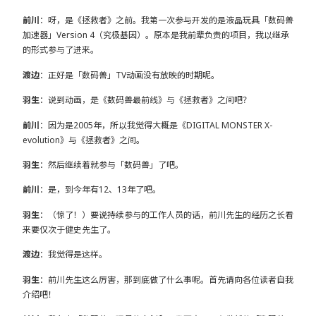
前川
：呀，是《拯救者》之前。我第一次参与开发的是液晶玩具「数码兽
加速器」Version 4（究极基因）。原本是我前辈负责的项目，我以继承
的形式参与了进来。
渡边
：正好是「数码兽」TV动画没有放映的时期呢。
羽生
：说到动画，是《数码兽最前线》与《拯救者》之间吧？
前川
：因为是2005年，所以我觉得大概是《DIGITAL MONSTER X-
evolution》与《拯救者》之间。
羽生
：然后继续着就参与「数码兽」了吧。
前川
：是，到今年有12、13年了吧。
羽生
：（惊了！）要说持续参与的工作人员的话，前川先生的经历之长看
来要仅次于健史先生了。
渡边
：我觉得是这样。
羽生
：前川先生这么厉害，那到底做了什么事呢。首先请向各位读者自我
介绍吧！