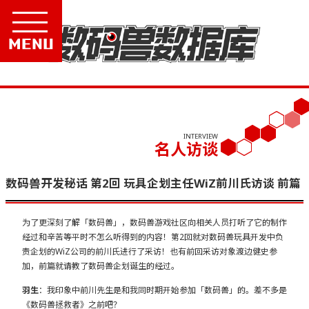
Menu
INTERVIEW
名人访谈
数码兽开发秘话 第2回 玩具企划主任WiZ前川氏访谈 前篇
为了更深刻了解「数码兽」，数码兽游戏社区向相关人员打听了它的制作
经过和辛苦等平时不怎么听得到的内容！第2回就对数码兽玩具开发中负
责企划的WiZ公司的前川氏进行了采访！也有前回采访对象渡边健史参
加，前篇就请教了数码兽企划诞生的经过。
羽生
：我印象中前川先生是和我同时期开始参加「数码兽」的。差不多是
《数码兽拯救者》之前吧？