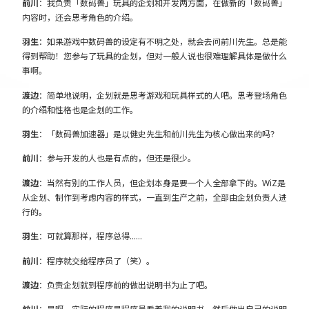
前川
：我负责「数码兽」玩具的企划和开发两方面，在做新的「数码兽」
内容时，还会思考角色的介绍。
羽生
：如果游戏中数码兽的设定有不明之处，就会去问前川先生。总是能
得到帮助！您参与了玩具的企划，但对一般人说也很难理解具体是做什么
事啊。
渡边
：简单地说明，企划就是思考游戏和玩具样式的人吧。思考登场角色
的介绍和性格也是企划的工作。
羽生
：「数码兽加速器」是以健史先生和前川先生为核心做出来的吗？
前川
：参与开发的人也是有点的，但还是很少。
渡边
：当然有别的工作人员，但企划本身是要一个人全部拿下的。WiZ是
从企划、制作到考虑内容的样式，一直到生产之前，全部由企划负责人进
行的。
羽生
：可就算那样，程序总得……
前川
：程序就交给程序员了（笑）。
渡边
：负责企划就到程序前的做出说明书为止了吧。