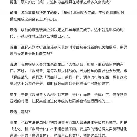
羽生
：原来如此（笑）。这种液晶玩具在动手之后多久会完成？
前川
：各项事情都决定了的话，1年或1年半就会完成。不过伤脑筋的时
候在完成之前会花上3年左右。
渡边
：以前的液晶玩具企划决定之后半年就完成了。这个就是那样的时
代，不过现在就无法这么快做出来了。
羽生
：说起来刚才听说做液晶玩具的时候最初会想新的机关和梗吧，数码
兽的设定也会据此改变吗？
渡边
：我想很多人会想如果诞生出了大热商品，那接下来就搞同样的东
西。不过，「数码兽」是每次都去挑战的。因为粉丝的需求也会改变，跟
「超级战队」系列及「假面骑士」系列一样，调查流行等东西，想着这次
就以这个为卖点去做。有时候数码兽就会这样诞生出新的设定。
羽生
：于是《数码兽大合战》就不是「进化」而是「合体」了。但在制作
游戏的时候，让脱离普通进化等级的数码兽登场是很困难的……
渡边
：是吗？
羽生
：也有方法是单纯地把数码兽强行加入普通进化等级的系统中。但是
「进化」和「数码合体」本来概念就不同，要提及的话总得先实装跟进化
系统不同的「数码合体」，然后再让其登场，我是这么想的。