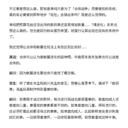
不过要是想这么做，那就是单纯只是为了「合体战争」而要做别的系统，
真的有必要做到那种地步「现在」去搞出来吗？我是这么觉得的。
单纯把预算花给还没出场的数码兽还容易增加数量……「魂进化」本来也
想这么做的，但也是因为粉丝强烈希望，就强行让其出现在现有的系统中
了。
我还觉得让合体和联展在玩法上有些区别比较好……
渡边
：合体可以认为是联展进化的延伸吧，毕竟原本奥米加兽也可以说是
合体的。
前川
：因为联展进化跟合体只是改了概念嘛。
羽生
：听了健史先生和前川先生的意见，想要认真思考下。请讲下「数码
兽」液晶玩具制作特别重要的事。
前川
：就像刚才说过的那样，每次进行挑战也是很重要的，是面向成人还
是面向儿童，要重视的要素都是不同的。如果是面向儿童，得有流行的，
还必须盯着此前都没有过的要素。如果面向成人，比起新颖更会意识刺激
回忆的事。一边感受着情怀，一边体验着新鲜吧。就想着重视这种平衡。