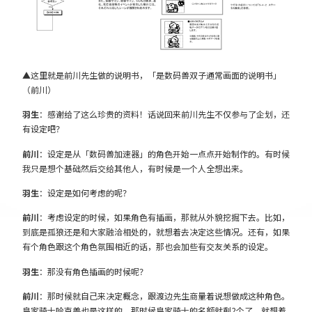
▲这里就是前川先生做的说明书，「是数码兽双子通常画面的说明书」
（前川）
羽生
：感谢给了这么珍贵的资料！话说回来前川先生不仅参与了企划，还
有设定吧？
前川
：设定是从「数码兽加速器」的角色开始一点点开始制作的。有时候
我只是想个基础然后交给其他人，有时候是一个人全想出来。
羽生
：设定是如何考虑的呢？
前川
：考虑设定的时候，如果角色有插画，那就从外貌挖掘下去。比如，
到底是孤狼还是和大家融洽相处的，就想着去决定这些情况。还有，如果
有个角色跟这个角色氛围相近的话，那也会加些有交友关系的设定。
羽生
：那没有角色插画的时候呢？
前川
：那时候就自己来决定概念，跟渡边先生商量着说想做成这种角色。
皇家骑士哈克兽也是这样的，那时候皇家骑士的名额就剩2个了，就想着