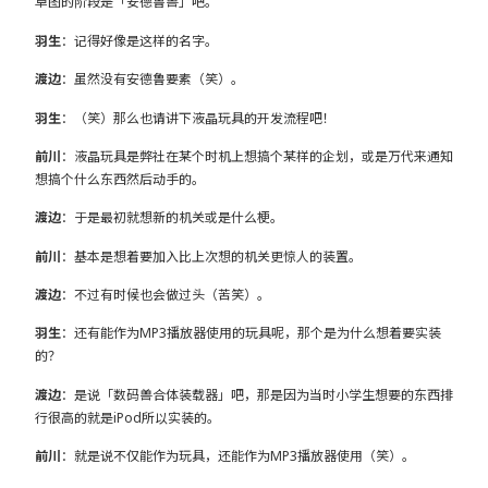
草图的阶段是「安德鲁兽」吧。
羽生
：记得好像是这样的名字。
渡边
：虽然没有安德鲁要素（笑）。
羽生
：（笑）那么也请讲下液晶玩具的开发流程吧！
前川
：液晶玩具是弊社在某个时机上想搞个某样的企划，或是万代来通知
想搞个什么东西然后动手的。
渡边
：于是最初就想新的机关或是什么梗。
前川
：基本是想着要加入比上次想的机关更惊人的装置。
渡边
：不过有时候也会做过头（苦笑）。
羽生
：还有能作为MP3播放器使用的玩具呢，那个是为什么想着要实装
的？
渡边
：是说「数码兽合体装载器」吧，那是因为当时小学生想要的东西排
行很高的就是iPod所以实装的。
前川
：就是说不仅能作为玩具，还能作为MP3播放器使用（笑）。