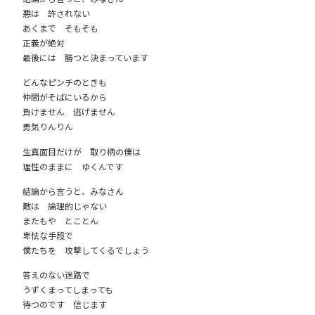
悪は 許されない
あくまで そもそも
正義が絶対
最後には 勝つと決まっています
どんなピンチのときも
仲間がそばにいるから
負けません 逃げません
勇気りんりん
生真面目だけが 取り柄の僕は
理性のままに ゆくんです
結論から言うと、みなさん
敵は 論理的じゃない
またもや とことん
卑怯な手段で
僕たちを 攻撃してくるでしょう
答えのない迷路で
うずくまってしまっても
待つのです 信じます