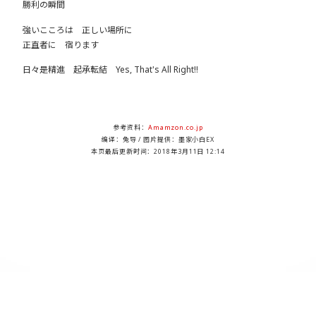
勝利の瞬間
強いこころは 正しい場所に
正直者に 宿ります
日々是精進 起承転結 Yes, That's All Right!!
参考资料：
Amamzon.co.jp
编译：兔导 / 图片提供：墨家小白EX
本页最后更新时间：
2018年3月11日 12:14
DMDB Project , Since 2003-10-31. An Unofficial Website for Fans Loving Digimon.
Content is available under a Creative Commons Attribution-ShareAlike Unported
License.