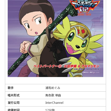
歌手
浦和めぐみ
唱片形式
角色歌 单曲
发行公司
InterChannel
收录时间
12分钟