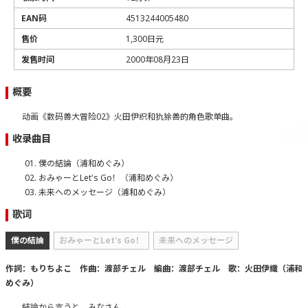
EAN码
4513244005480
售价
1,300日元
发售时间
2000年08月23日
概要
动画《数码兽大冒险02》火田伊织和犰狳兽的角色歌单曲。
收录曲目
僕の結論（浦和めぐみ）
おみゃーとLet's Go！（浦和めぐみ）
未来へのメッセージ（浦和めぐみ）
歌词
僕の結論
おみゃーとLet's Go！
未来へのメッセージ
作詞：もりちよこ 作曲：渡部チェル 編曲：渡部チェル 歌：火田伊織（浦和
めぐみ）
結論から言うと、みなさん