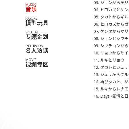
ジェンからテリ
MUSIC
音乐
ヒロカズとケン
タカトからギル
FIGURE
模型玩具
ヒロカズからガ
ケンタからマリ
SPECIAL
专题企划
ジェンとシウチ
シウチョンから
INTERVIEW
名人访谈
リョウからサイ
ルキとリョウ
MOVIE
视频专区
タカトとジュリ
ジュリからクル
再びタカト、ジ
ルキからレナモ
Days -愛情と日