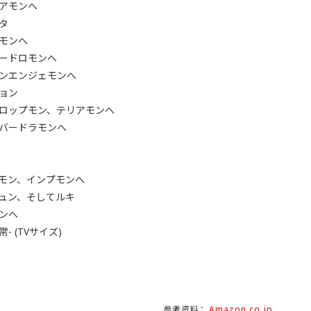
アモンへ
タ
モンへ
ードロモンへ
ンエンジェモンへ
ョン
ロップモン、テリアモンへ
バードラモンへ
モン、インプモンへ
ュン、そしてルキ
ンへ
常- (TVサイズ)
参考资料：
Amazon.co.jp