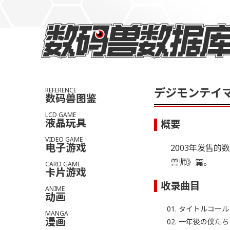
デジモンテイ
REFERENCE
数码兽图鉴
LCD GAME
液晶玩具
概要
VIDEO GAME
电子游戏
2003年发售
兽师》篇。
CARD GAME
卡片游戏
收录曲目
ANIME
动画
タイトルコール
MANGA
漫画
一年後の僕たち