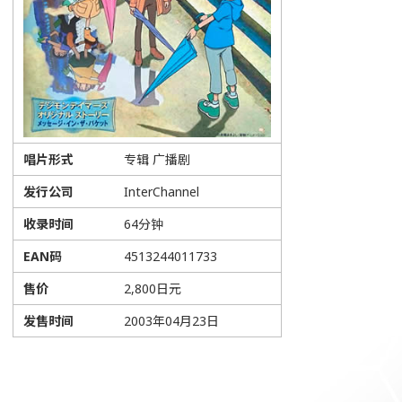
唱片形式
专辑 广播剧
发行公司
InterChannel
收录时间
64分钟
EAN码
4513244011733
售价
2,800日元
发售时间
2003年04月23日