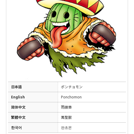
日本語
ポンチョモン
English
Ponchomon
简体中文
雨披兽
繁體中文
萬聖獸
한국어
판초몬