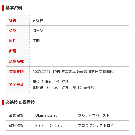
基本资料
等级
究极体
类型
特异型
属性
不明
所属
适应领域
首次登场
2005年11月19日 液晶玩具 数码兽加速器 究极基因
英语【Ultimate】终极
名字来源
希腊语【Chaos】混乱，纷乱；无秩序
必杀技＆得意技
最终爆发
Ultima Burst
ウルティマバースト
破坏摧毁
Broken Destroy
ブロウクンデストロイ