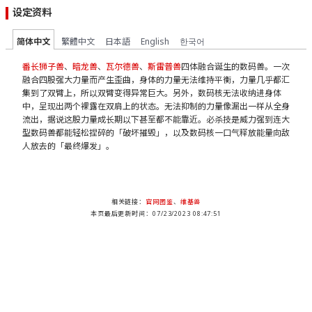
设定资料
简体中文
繁體中文
日本語
English
한국어
番长狮子兽
、
暗龙兽
、
瓦尔德兽
、
斯雷普兽
四体融合诞生的数码兽。一次
融合四股强大力量而产生歪曲，身体的力量无法维持平衡，力量几乎都汇
集到了双臂上，所以双臂变得异常巨大。另外，数码核无法收纳进身体
中，呈现出两个裸露在双肩上的状态。无法抑制的力量像漏出一样从全身
流出，据说这股力量成长期以下甚至都不能靠近。必杀技是威力强到连大
型数码兽都能轻松捏碎的「破坏摧毁」，以及数码核一口气释放能量向敌
人放去的「最终爆发」。
相关链接：
官网图鉴
、
维基兽
本页最后更新时间：07/23/2023 08:47:51