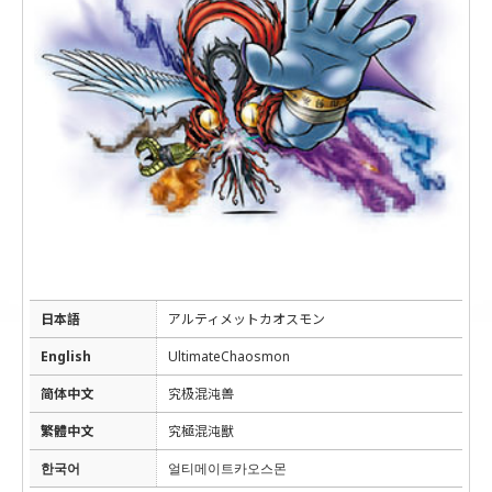
日本語
アルティメットカオスモン
English
UltimateChaosmon
简体中文
究极混沌兽
繁體中文
究極混沌獸
한국어
얼티메이트카오스몬