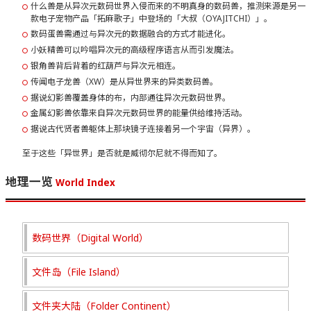
什么兽是从异次元数码世界入侵而来的不明真身的数码兽，推测来源是另一
款电子宠物产品「拓麻歌子」中登场的「大叔（OYAJITCHI）」。
数码蛋兽需通过与异次元的数据融合的方式才能进化。
小妖精兽可以吟唱异次元的高级程序语言从而引发魔法。
银角兽背后背着的红葫芦与异次元相连。
传闻电子龙兽（XW）是从异世界来的异类数码兽。
据说幻影兽覆盖身体的布，内部通往异次元数码世界。
金属幻影兽依靠来自异次元数码世界的能量供给维持活动。
据说古代贤者兽躯体上那块镜子连接着另一个宇宙（异界）。
至于这些「异世界」是否就是威彻尔尼就不得而知了。
地理一览
World Index
数码世界（Digital World）
文件岛（File Island）
文件夹大陆（Folder Continent）