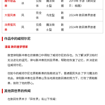
魔导碧晶
究极
魔法骑
数
2019年 手游《数码宝
冰
兽
体
士型
据
贝：相遇》
完全
数
大强风兽
风
鸟龙型
2024年 数码兽界放者
体
据
泽费强风
究极
魔法骑
数
风
2024年 数码兽界放者
兽
体
士型
据
作品中的威彻尔尼
漫画 数码兽梦想家
鼓堂律和脉冲兽在侦察兽口中得知了威彻尔尼的存在。为了解决罗汉柏村
无法进化的诅咒，律与脉冲兽找到巫师兽，帮助他恢复了记忆，并决定前
往威彻尔尼。
但如今的威彻尔尼在费勒斯兽的独裁统治下，普通居民失去了学习魔法的
机会。律和脉冲兽在巫师兽以及当地其他数码兽的努力下，打败了费勒斯
兽，挫败了他的野心。
其他异世界的传闻
在数码世界关于「异世界」有以下传闻：