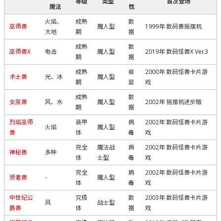
等级
类型
首次登场
魔法
性
火焰、
成熟
数
巫师兽
魔人型
1999年 数码兽摇摆机
大地
期
据
成熟
数
巫师兽X
电击
魔人型
2019年 数码怪兽X Ver.3
期
据
成熟
疫
2000年 数码怪兽卡片游
术士兽
光、冰
魔人型
期
苗
戏
成熟
数
女巫兽
风、水
魔人型
2002年 摇摆机进步版
期
据
烈焰巫师
装甲
病
2002年 数码怪兽卡片游
火焰
魔人型
兽
体
毒
戏
完全
魔法战
病
2002年 数码怪兽卡片游
神秘兽
多种
体
士型
毒
戏
完全
病
2002年 数码怪兽卡片游
贤者兽
-
魔人型
体
毒
戏
中世纪公
究极
数
2003年 数码怪兽卡片游
风
战士型
爵兽
体
据
戏