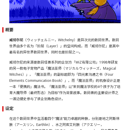
概要
威彻尔尼
（ウィッチェルニー，Witchelny）是异次元的数码世界。数码
世界由多个名为「阶层（Layer）」的空间构成，而「威彻尔尼」是其中
最有名的异世界数码世界，同时也是阶层之一。
威彻尔尼的来源是数码怪兽系列的企划方「WiZ有限公司」1998年研发
的另一款电子宠物产品「魔法巫师（マジカルウィッチーズ，Magical
Witches）」，「魔法巫师」的副标题即为「四元素沟通之书（Four
Elements Communication Book）」，而「魔法巫师」的机身设计正是
一本「便携的」魔法书。「魔法巫师」以“来到魔法学校的4个孩子为了培
育大魔导师（最终形态）为目标”作为背景故事。数码兽的主要设计师之
一渡边健史参与了该企划角色设计。
设定
在这个数码世界中生活着四个“魔法”能力卓越的种族，分别是地之阿斯林
族（アースリン，Earthlin）、水之阿库艾利族（アクエリー，