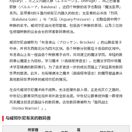
Aquary）、火之艾内路久族（エネルージュ，Eneruge）、风之巴鲁鲁
那族（バルルーナ，Baluluna）。这四个种族的名字也取自「魔法巫师」
系列。巫师兽X的斗篷内侧有艾内路久的标志；女巫兽的必杀技「烈风
（Baluluna Gale）」与「水压（Aquary Pressure）」也取自其中两个
种族的名字。威彻尔尼由元老院管辖，包括各个种族的首领，以及三位担
任统辖种族的议会会长的贤者数码兽统治。
威彻尔尼由被称为「布洛肯山（ブロッケン，Brocken）」的山脉坐落于
中央，并将东西南北分为四大区块。各个种族分别居住于各自的区域中。
布洛肯山上有一座由各个种族携手合作，共同建立的魔法学院。年轻的数
码兽以魔道士为目标，学习魔术（=高级程序语言）。在魔法学院中将魔
术学至精通的数码兽们，为了追求更进一步的成长而踏上了前往其他数码
世界的旅途。此外，也有精通冰之魔术（高级程序语言）的魔导碧晶兽从
其他数码世界转移到威彻尔尼的情况。
在古代威彻尔尼魔术尚不成熟，无法抵御外敌入侵，正走向灭亡之路时，
中世纪公爵兽突然出现并将外敌全部击退。中世纪公爵兽统帅着一群使用
风系魔法创造武器战斗的数码兽。这些数码兽被称为「旋风战士
（Vortex Warrior）」。
与威彻尔尼有关的数码兽
所掌握
属